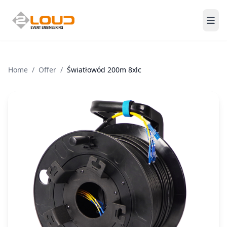
Men
Home
/
Offer
/
Światłowód 200m 8xlc