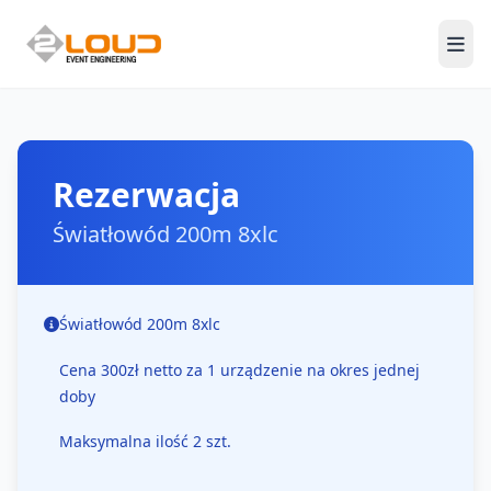
Men
Rezerwacja
Światłowód 200m 8xlc
Światłowód 200m 8xlc
Cena 300zł netto za 1 urządzenie na okres jednej
doby
Maksymalna ilość 2 szt.