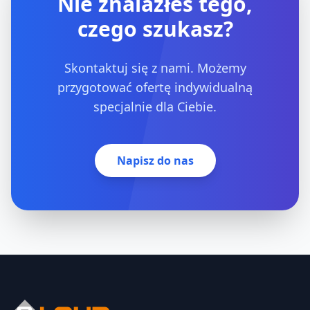
Nie znalazłeś tego,
czego szukasz?
Skontaktuj się z nami. Możemy
przygotować ofertę indywidualną
specjalnie dla Ciebie.
Napisz do nas