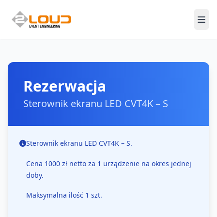
Men
Rezerwacja
Sterownik ekranu LED CVT4K – S
Sterownik ekranu LED
CVT4K – S.
Cena 1000 zł netto za 1 urządzenie na okres jednej
doby.
Maksymalna ilość 1 szt.