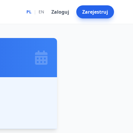
Zaloguj
Zarejestruj
PL
|
EN