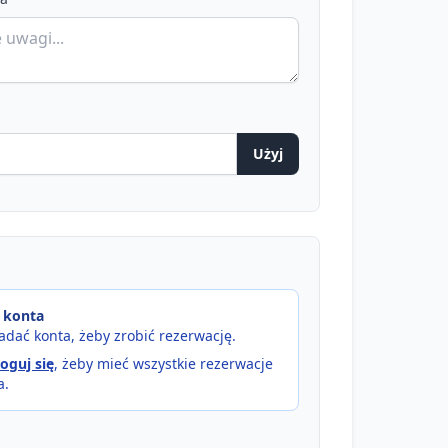
Użyj
 konta
adać konta, żeby zrobić rezerwację.
loguj się
, żeby mieć wszystkie rezerwacje
a.