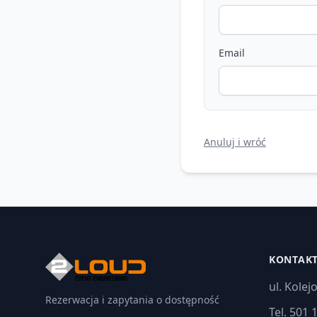
Email
Anuluj i wróć
KONTAK
ul. Kole
Rezerwacja i zapytania o dostępność
Tel. 501 