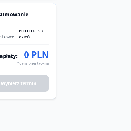
sumowanie
600.00 PLN /
stkowa:
dzień
0 PLN
apłaty:
*Cena orientacyjna
Wybierz termin