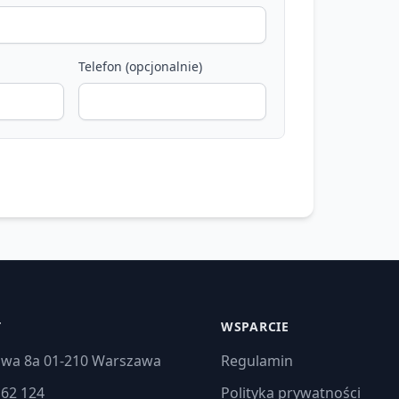
Telefon (opcjonalnie)
T
WSPARCIE
jowa 8a 01-210 Warszawa
Regulamin
162 124
Polityka prywatności